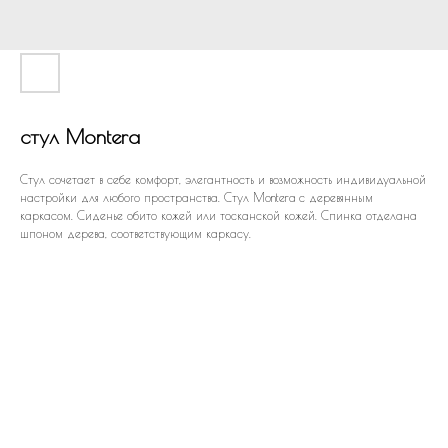
стул Montera
Стул сочетает в себе комфорт, элегантность и возможность индивидуальной
настройки для любого пространства. Стул Montera с деревянным
каркасом. Сиденье обито кожей или тосканской кожей. Спинка отделана
шпоном дерева, соответствующим каркасу.