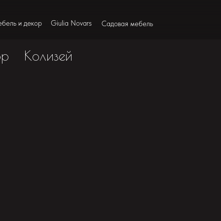
бель и декор
Giulia Novars
Садовая мебель
ор
Колизей